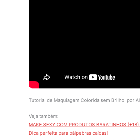
Tutorial de Maquiagem Colorida sem Brilho, por Al
Veja também:
MAKE SEXY COM PRODUTOS BARATINHOS (+18) |
Dica perfeita para pálpebras caídas!