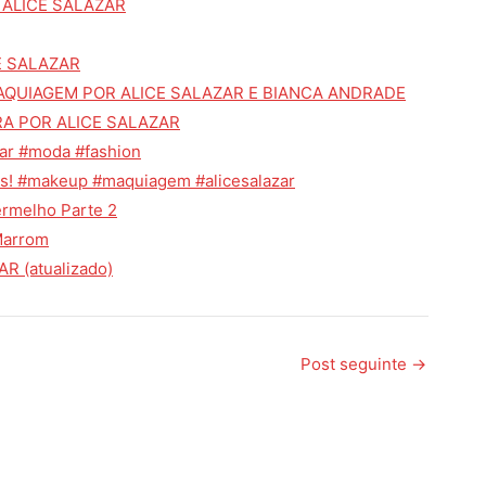
 ALICE SALAZAR
E SALAZAR
AQUIAGEM POR ALICE SALAZAR E BIANCA ANDRADE
RA POR ALICE SALAZAR
azar #moda #fashion
as! #makeup #maquiagem #alicesalazar
rmelho Parte 2
Marrom
 (atualizado)
Post seguinte
→