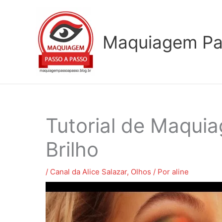
Ir
para
o
Maquiagem Pa
conteúdo
Tutorial de Maqui
Brilho
/
Canal da Alice Salazar
,
Olhos
/ Por
aline