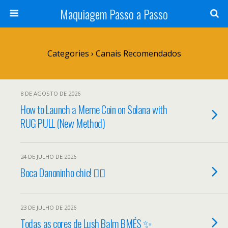
Maquiagem Passo a Passo
Categories ›
Canais Recomendados
8 DE AGOSTO DE 2026
How to Launch a Meme Coin on Solana with
RUG PULL (New Method)
24 DE JULHO DE 2026
Boca Danoninho chic! 😮‍💨
23 DE JULHO DE 2026
Todas as cores de Lush Balm BMÉS ✨