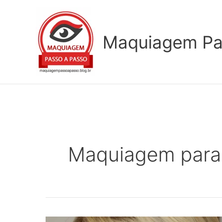
Ir
para
o
Maquiagem Pa
conteúdo
Maquiagem para 