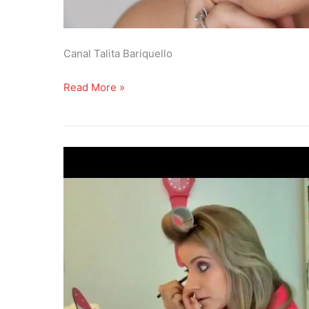
Canal Talita Bariquello
C
Read More »
o
m
o
f
a
z
e
r
u
m
a