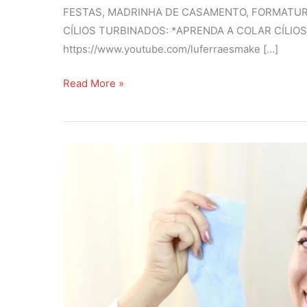
FESTAS, MADRINHA DE CASAMENTO, FORMATUR
CÍLIOS TURBINADOS: *APRENDA A COLAR CÍLIO
https://www.youtube.com/luferraesmake […]
A
Read More »
R
e
a
l
s
o
b
r
e
a
M
á