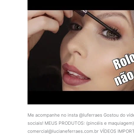
Me acompanhe no insta @luferraes Gostou do víde
sociais! MEUS PRODUTOS: (pincéis e maquiagem
comercial@lucianeferraes.com.br VÍDEOS IMPO