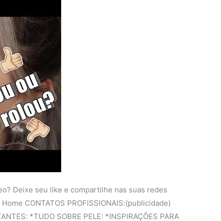
o? Deixe seu like e compartilhe nas suas redes
) Home CONTATOS PROFISSIONAIS:(publicidade)
RTANTES: *TUDO SOBRE PELE: *INSPIRAÇÕES PARA