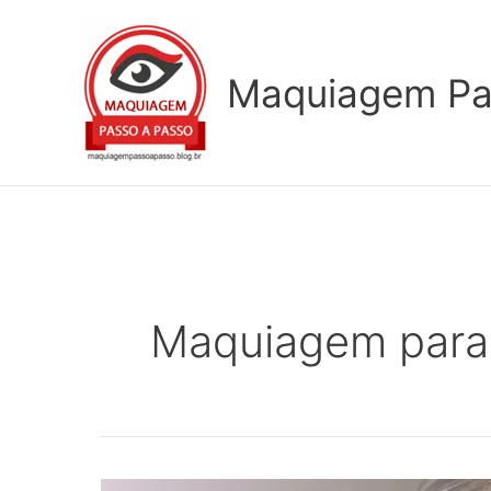
Ir
para
o
Maquiagem Pa
conteúdo
Maquiagem para