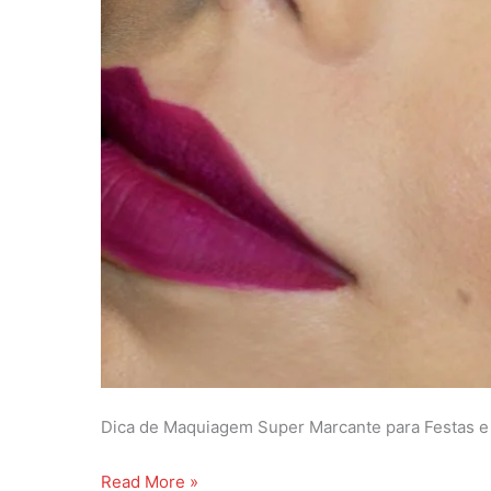
e
g
e
m
p
a
r
a
F
e
s
t
a
s
n
Dica de Maquiagem Super Marcante para Festas e 
o
O
D
Read More »