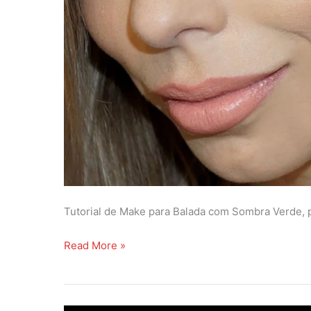
p
e
r
f
á
c
i
l
!
Tutorial de Make para Balada com Sombra Verde, 
T
Read More »
u
t
o