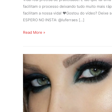
facilitam o processo deixando tudo muito mais rá
facilitam a nossa vida! ❤️Gostou do vídeo? Deixe s
ESPERO NO INSTA: @luferraes […]
M
Read More »
a
k
e
f
e
s
t
a
,
s
u