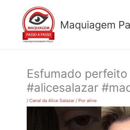
Ir
para
o
Maquiagem Pa
conteúdo
Esfumado perfeito
#alicesalazar #m
/
Canal da Alice Salazar
/ Por
aline