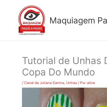
Ir
para
o
Maquiagem Pa
conteúdo
Tutorial de Unhas
Copa Do Mundo
/
Canal da Juliana Santos
,
Unhas
/ Por
aline