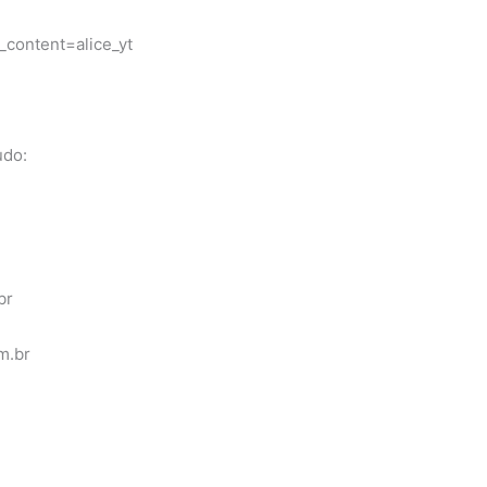
ontent=alice_yt
udo:
br
m.br