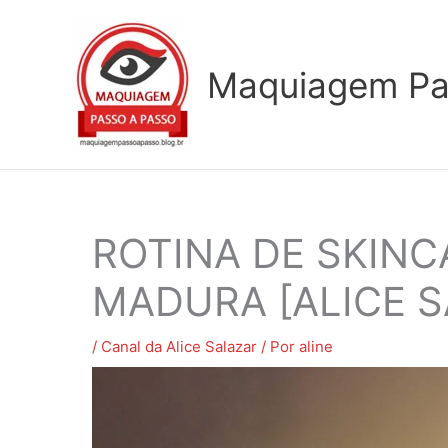
Ir
para
o
Maquiagem Pa
conteúdo
ROTINA DE SKINC
MADURA [ALICE S
/
Canal da Alice Salazar
/ Por
aline