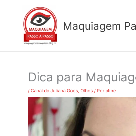
Ir
para
o
Maquiagem Pa
conteúdo
Dica para Maquia
/
Canal da Juliana Goes
,
Olhos
/ Por
aline