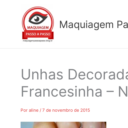
Ir
para
o
Maquiagem Pa
conteúdo
Unhas Decorada
Francesinha – Na
Por
aline
/
7 de novembro de 2015