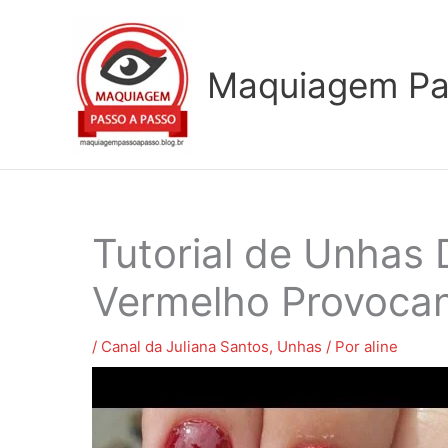
Ir
para
o
Maquiagem Pa
conteúdo
Tutorial de Unhas
Vermelho Provocan
/
Canal da Juliana Santos
,
Unhas
/ Por
aline