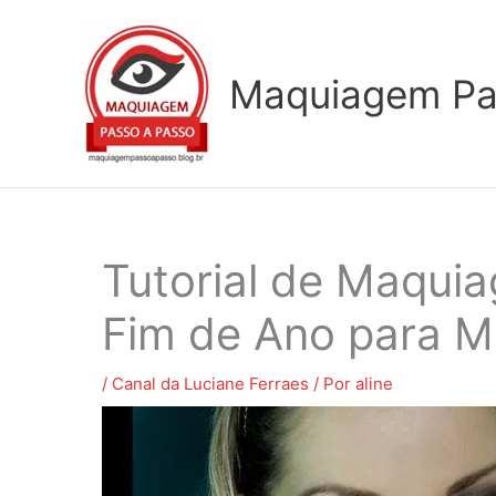
Ir
para
o
Maquiagem Pa
conteúdo
Tutorial de Maqui
Fim de Ano para 
/
Canal da Luciane Ferraes
/ Por
aline