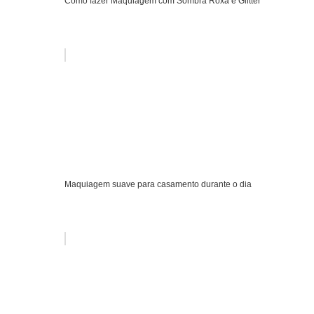
Como fazer Maquiagem com Sombra Roxa e Glitter
Maquiagem suave para casamento durante o dia