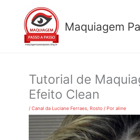
Ir
para
o
Maquiagem Pa
conteúdo
Tutorial de Maqui
Efeito Clean
/
Canal da Luciane Ferraes
,
Rosto
/ Por
aline