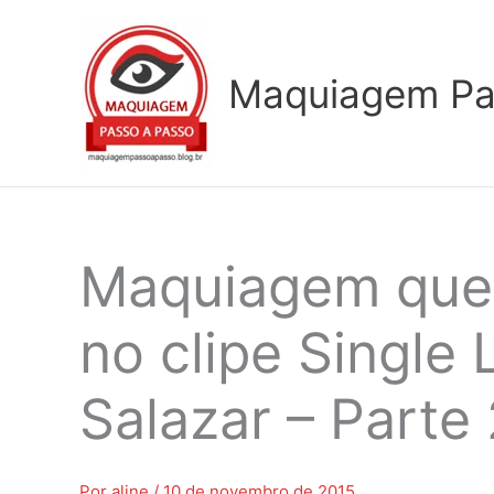
Ir
para
o
Maquiagem Pa
conteúdo
Maquiagem que
no clipe Single 
Salazar – Parte 
Por
aline
/
10 de novembro de 2015