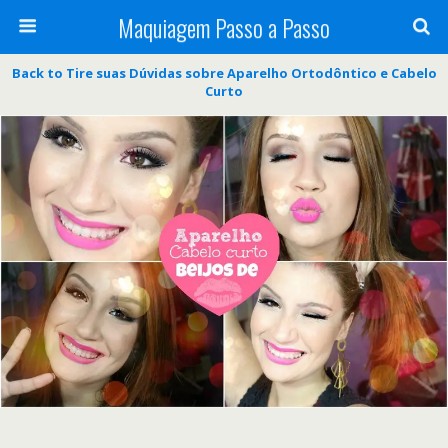
Maquiagem Passo a Passo
Back to Tire suas Dúvidas sobre Aparelho Ortodôntico e Cabelo
Curto