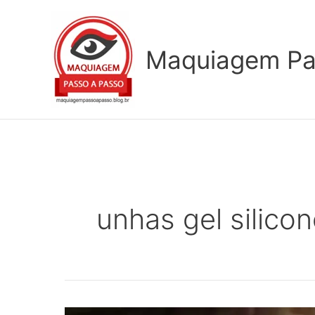
Ir
para
o
Maquiagem Pa
conteúdo
unhas gel silico