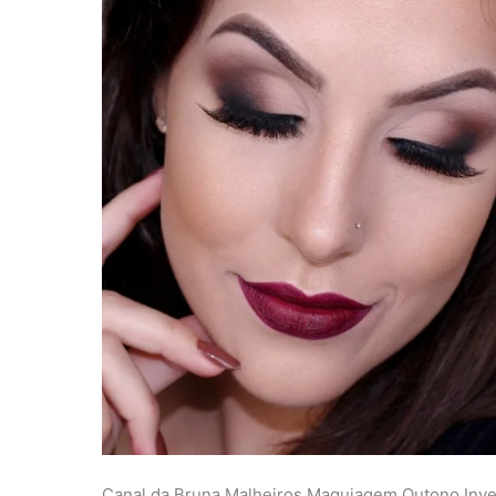
Conheça
a
Maquiagem
perfeita
para
Outono
Inverno
2016
Canal da Bruna Malheiros Maquiagem Outono Inve