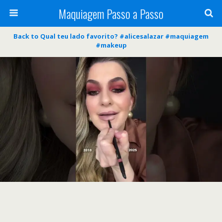
Maquiagem Passo a Passo
Back to Qual teu lado favorito? #alicesalazar #maquiagem
#makeup