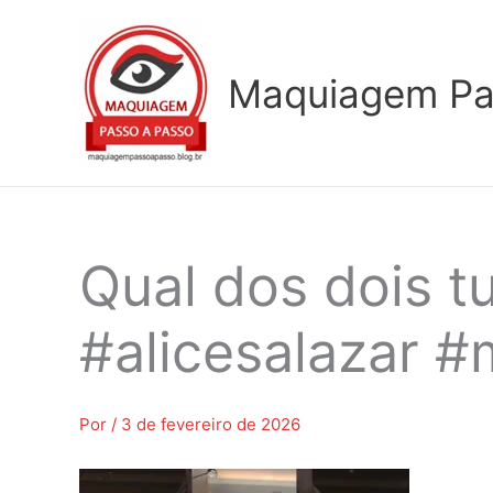
Ir
para
o
Maquiagem Pa
conteúdo
Qual dos dois t
#alicesalazar 
Por
/
3 de fevereiro de 2026