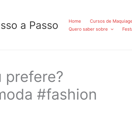
Home
Cursos de Maquiag
sso a Passo
Quero saber sobre
Fest
u prefere?
#moda #fashion