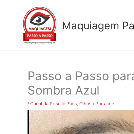
Ir
para
o
Maquiagem Pa
conteúdo
Passo a Passo pa
Sombra Azul
/
Canal da Priscila Paes
,
Olhos
/ Por
aline