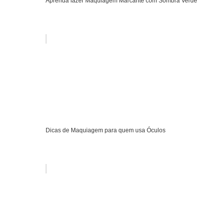
Aprenda fazer Maquiagem Marcante com Sombra Verde
Dicas de Maquiagem para quem usa Óculos