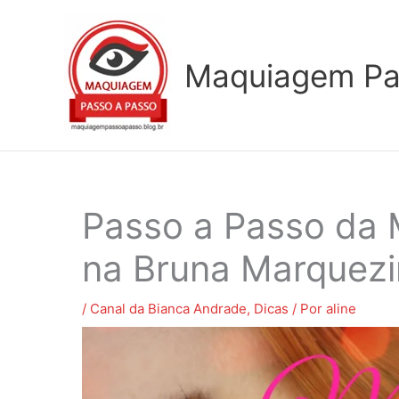
Ir
para
o
Maquiagem Pa
conteúdo
Passo a Passo da 
na Bruna Marquez
/
Canal da Bianca Andrade
,
Dicas
/ Por
aline