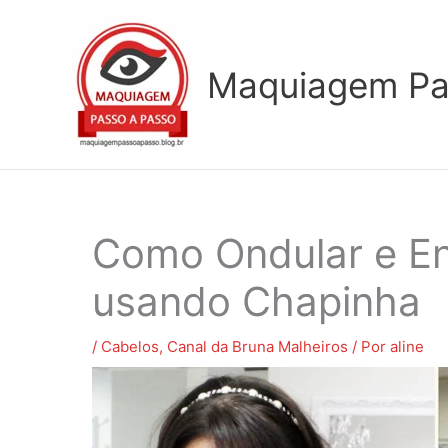
Ir
para
o
Maquiagem Pa
conteúdo
Como Ondular e En
usando Chapinha
/
Cabelos
,
Canal da Bruna Malheiros
/ Por
aline