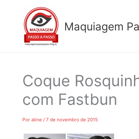
Ir
para
o
Maquiagem Pa
conteúdo
Coque Rosquinh
com Fastbun
Por
aline
/
7 de novembro de 2015