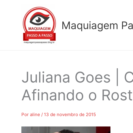
Ir
para
o
Maquiagem Pa
conteúdo
Juliana Goes | 
Afinando o Ros
Por
aline
/
13 de novembro de 2015