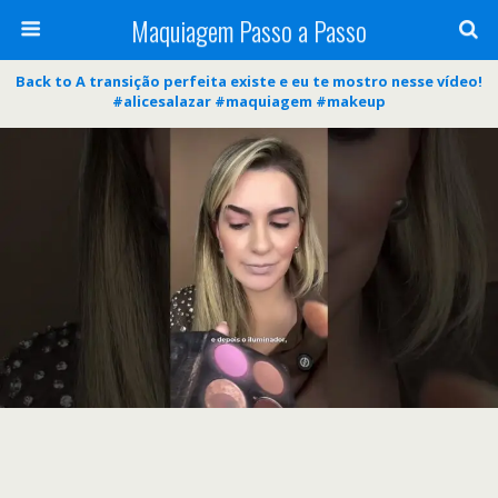
Maquiagem Passo a Passo
Back to A transição perfeita existe e eu te mostro nesse vídeo!
#alicesalazar #maquiagem #makeup